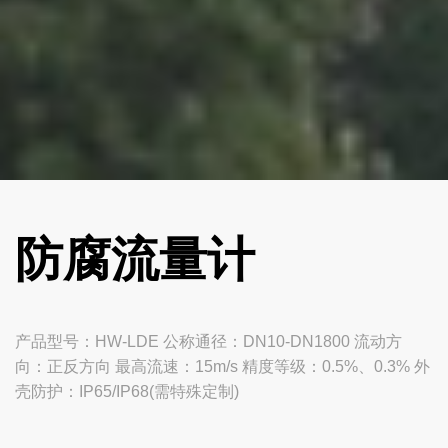
防腐流量计
产品型号：HW-LDE 公称通径：DN10-DN1800 流动方
向：正反方向 最高流速：15m/s 精度等级：0.5%、0.3% 外
壳防护：IP65/IP68(需特殊定制)